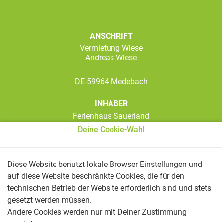
Ferienhäuser in Winterberg
ANSCHRIFT
Vermietung Wiese
Andreas Wiese
DE-59964 Medebach
INHABER
Ferienhaus Sauerland
Deine Cookie-Wahl
KONTAKT
Diese Website benutzt lokale Browser Einstellungen und
Telefon:
+49 (0) 2982 1872
auf diese Website beschränkte Cookies, die für den
technischen Betrieb der Website erforderlich sind und stets
Mail:
wiese.medebach@gmail.com
gesetzt werden müssen.
Andere Cookies werden nur mit Deiner Zustimmung
WETTER